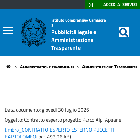
ACCEDI AI SERVIZI
Don
Motor
di
Home
Istituto Comprensivo Camaiore
Lazzeri
3
ricerc
Pubblicità legale e
-
Albo On Line
Amministrazione
Stagi
Trasparente
Amministrazione trasparente
>
Amministrazione trasparente
>
Amministrazione Trasparente
Home
Data documento: giovedì 30 luglio 2026
Oggetto:
Contratto esperto progetto Parco Alpi Apuane
timbro_CONTRATTO ESPERTO ESTERNO PUCCETTI
BARTOLOMEO
(
.pdf,
493,26 KB
)