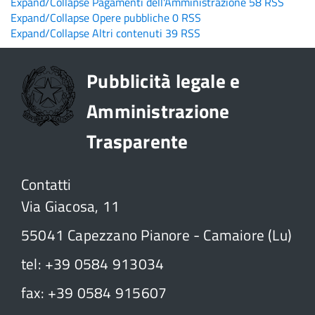
Expand/Collapse
Pagamenti dell'Amministrazione
58
RSS
Expand/Collapse
Opere pubbliche
0
RSS
Expand/Collapse
Altri contenuti
39
RSS
Pubblicità legale e
Amministrazione
Trasparente
Contatti
Via Giacosa, 11
55041 Capezzano Pianore - Camaiore (Lu)
tel: +39 0584 913034
fax: +39 0584 915607