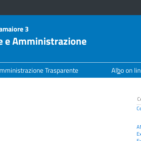
Camaiore 3
le e Amministrazione
mministrazione Trasparente
Al
b
o on li
C
A
E
E