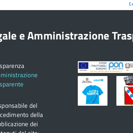
E
egale e Amministrazione Tra
asparenza
ministrazione
asparente
ponsabile del
cedimento della
blicazione dei
tenuti del sito: