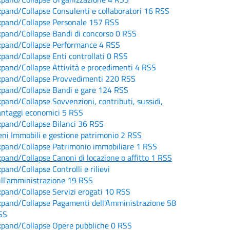
xpand/Collapse
Consulenti e collaboratori
16
RSS
xpand/Collapse
Personale
157
RSS
xpand/Collapse
Bandi di concorso
0
RSS
xpand/Collapse
Performance
4
RSS
xpand/Collapse
Enti controllati
0
RSS
xpand/Collapse
Attività e procedimenti
4
RSS
xpand/Collapse
Provvedimenti
220
RSS
xpand/Collapse
Bandi e gare
124
RSS
xpand/Collapse
Sovvenzioni, contributi, sussidi,
antaggi economici
5
RSS
xpand/Collapse
Bilanci
36
RSS
ni Immobili e gestione patrimonio
2
RSS
xpand/Collapse
Patrimonio immobiliare
1
RSS
xpand/Collapse
Canoni di locazione o affitto
1
RSS
xpand/Collapse
Controlli e rilievi
ull'amministrazione
19
RSS
xpand/Collapse
Servizi erogati
10
RSS
xpand/Collapse
Pagamenti dell'Amministrazione
58
SS
xpand/Collapse
Opere pubbliche
0
RSS