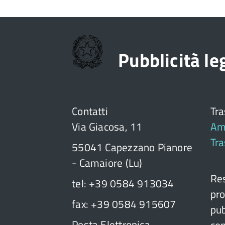
Pubblicità l
Contatti
Tr
Via Giacosa, 11
Am
Tr
55041 Capezzano Pianore
- Camaiore (Lu)
Res
tel: +39 0584 913034
pro
fax: +39 0584 915607
pub
Posta Elettronica
con