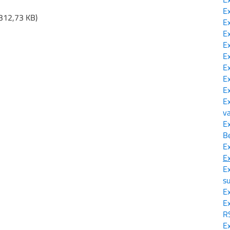
E
312,73 KB
)
E
E
E
E
E
E
E
E
v
E
Be
E
E
E
s
E
E
R
E