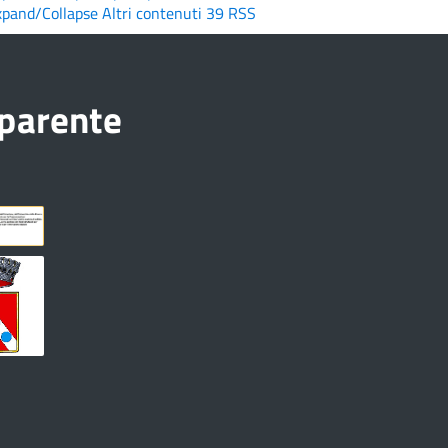
xpand/Collapse
Altri contenuti
39
RSS
sparente