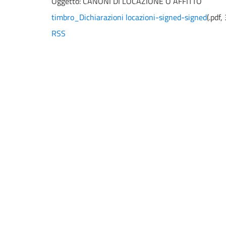
Oggetto:
CANONI DI LOCAZIONE O AFFITTO
timbro_Dichiarazioni locazioni-signed-signed
(
.pdf,
RSS