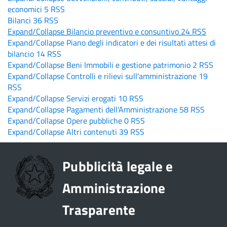
economici
5
RSS
Bilanci
36
RSS
Expand/Collapse
Bilancio preventivo e consuntivo
24
RSS
Expand/Collapse
Piano degli indicatori e dei risultati attesi di
bilancio
14
RSS
Expand/Collapse
Beni Immobili e gestione patrimonio
2
RSS
Expand/Collapse
Controlli e rilievi sull'amministrazione
19
RSS
Expand/Collapse
Servizi erogati
10
RSS
Expand/Collapse
Pagamenti dell'Amministrazione
58
RSS
Expand/Collapse
Opere pubbliche
0
RSS
Expand/Collapse
Altri contenuti
39
RSS
Pubblicità legale e
Amministrazione
Trasparente