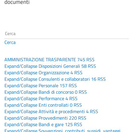
documenti
Cerca
AMMINISTRAZIONE TRASPARENTE
745
RSS
Expand/Collapse
Disposizioni Generali
58
RSS
Expand/Collapse
Organizzazione
4
RSS
Expand/Collapse
Consulenti e collaboratori
16
RSS
Expand/Collapse
Personale
157
RSS
Expand/Collapse
Bandi di concorso
0
RSS
Expand/Collapse
Performance
4
RSS
Expand/Collapse
Enti controllati
0
RSS
Expand/Collapse
Attività e procedimenti
4
RSS
Expand/Collapse
Provvedimenti
220
RSS
Expand/Collapse
Bandi e gare
125
RSS
Expand/Collapse
Sovvenzioni, contributi, sussidi, vantaggi