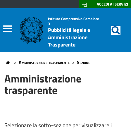
ACCEDI AI SERVIZI
Don
Motor
di
Home
Istituto Comprensivo Camaiore
Lazzeri
3
ricerc
Pubblicità legale e
-
Albo On Line
Amministrazione
Stagi
Trasparente
Amministrazione trasparente
>
Amministrazione trasparente
>
Sezione
Home
Amministrazione
trasparente
Selezionare la sotto-sezione per visualizzare i