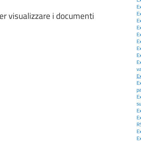
E
er visualizzare i documenti
E
E
E
E
E
E
E
E
v
E
E
p
E
s
E
E
R
E
E