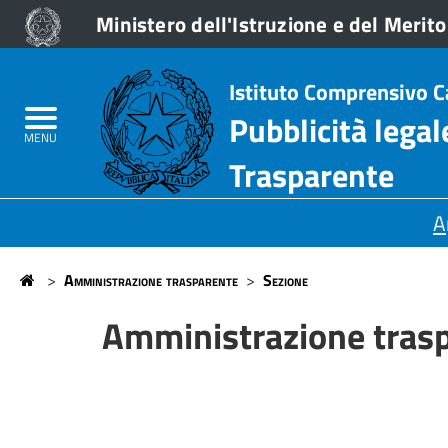
Ministero dell'Istruzione e del Merito
Don
Home
Istituto Comprensivo 
Lazzeri
Albo On Line
Pubblicità lega
-
MENU
Amministrazione trasparente
Trasparente
Stagi
Sezioni
A
Principali
>
Amministrazione trasparente
>
Sezione
Home
Amministrazione tras