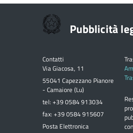
Pubblicità l
Contatti
Tr
Via Giacosa, 11
Am
Tr
55041 Capezzano Pianore
- Camaiore (Lu)
Res
tel: +39 0584 913034
pro
fax: +39 0584 915607
pub
Posta Elettronica
con