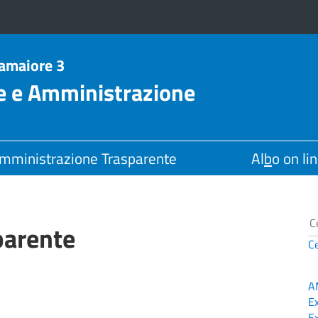
Camaiore 3
le e Amministrazione
mministrazione Trasparente
Al
b
o on li
parente
C
A
E
E